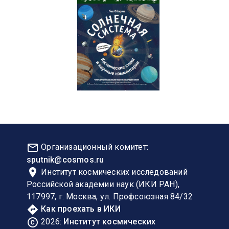
mail_outline
Организационный комитет:
sputnik@cosmos.ru
place
Институт космических исследований
Российской академии наук (ИКИ РАН),
117997, г. Москва, ул. Профсоюзная 84/32
directions
Как проехать в ИКИ
copyright
2026:
Институт космических