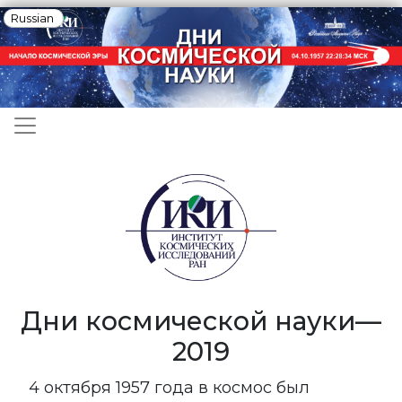
Список дополнительных действий
Russian
Перейти
к
основному
содержанию
Основная навигация
Дни космической науки—
2019
4 октября 1957 года в космос был